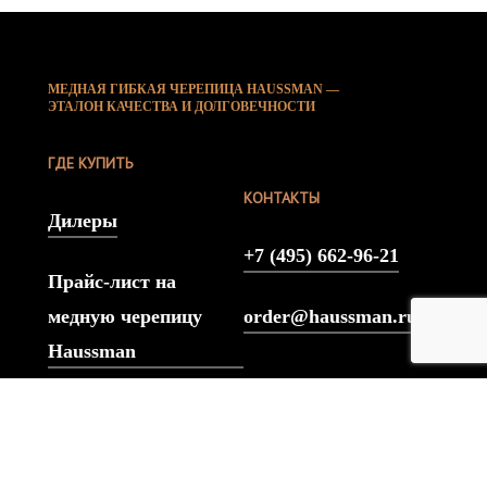
МЕДНАЯ ГИБКАЯ ЧЕРЕПИЦА HAUSSMAN —
ЭТАЛОН КАЧЕСТВА И ДОЛГОВЕЧНОСТИ
ГДЕ КУПИТЬ
КОНТАКТЫ
Дилеры
+7 (495) 662-96-21
Прайс-лист на
медную черепицу
order@haussman.ru
Haussman
© 2004 —
2026
. Заимствование любой информации с
данного сайта без разрешения владельца запрещено.
Все права защищены.